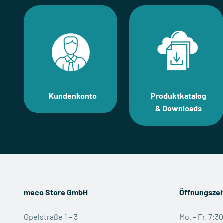
Kundenkonto
Produktkatalog
& Downloads
meco Store GmbH
Öffnungszei
Opelstraße 1 – 3
Mo. – Fr. 7:3