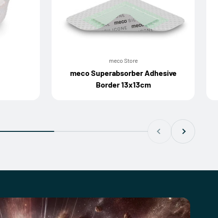
meco Store
meco Superabsorber Adhesive
Border 13x13cm
Zurück
Vor