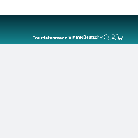
Tourdaten
meco VISION
Deutsch
Suche
Anmelden
Warenkor