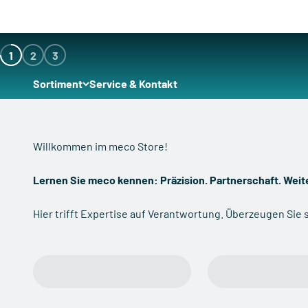
Zum Inhalt springen
1
2
3
Sortiment
Service & Kontakt
Lernen Sie meco kennen: Präzision. Partnerschaft. Wei
Hier trifft Expertise auf Verantwortung. Überzeugen Sie s
Sortiment
meco VISION